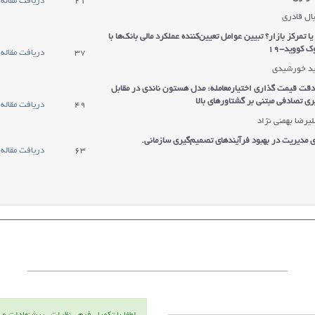
21
دریافت مقاله
بال قادری
یا تمرکز بازار؟ تبیین عوامل تعیین‌کننده عملکرد مالی بانک‌ها با
 کووید-19
37
دریافت مقاله
ید خورشیدی
دقت قیمت گذاری اختیار‌معامله: مدل هستون ناندی در مقابل
ی تصادفی مبتنی بر گشتاورهای بالا
49
دریافت مقاله
یرضا بهمنی نژاد
مدیریت در بهبود فرآیندهای تصمیم‌گیری سازمانی.
63
دریافت مقاله