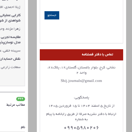
ژیلا احمدی، اق
کارایی عملیاتی 
شواهدی از شوک
زهرا مژده، وح
مقایسه تجربی 
مدل نوسان‌پذیر
سپیده خلفی، عل
تماس با دفتر فصلنامه
نقش حسابداری 
سعادت زارعی
نشانی: کرج، بلوار باغستان، گلستان12، پلاک28،
واحد 2
Shij.journals@gmail.com
پاسخگویی:
322
مطالب مرتبط
از تاریخ 5 اسفند 1404 تا 15 فروردین 1405
ارتباط با دفتر نشریه صرفا از طریق رایانامه یا پیام
به شماره
09905980206
نام