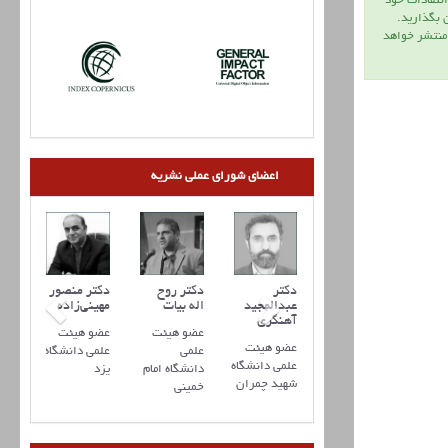
انتقادات خود
ن بگذاريد.
 منتشر خواهد
اعضای شورای عملی نشریه
تر علیرضا
دکتر مهدی
دکتر
دکتر روح
دکتر منصور
فانی
ذوالفقاری
عبدالمجید
اله بیات
مهینی‌زاده
آهنگری
و هیئت
عضو هیئت
عضو هیئت
عضو هیئت
عضو هیئت
می
علمی
علمی
علمی دانشگاه
علمی دانشگاه
نشگاه
دانشگاه
دانشگاه امام
یزد
شهید چمران
نان
تربیت
خمینی
مدرس