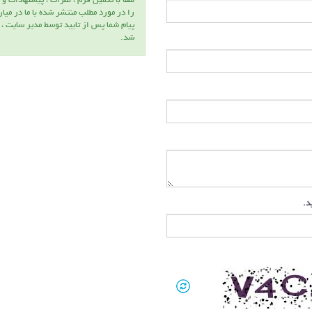
لطفا با تكميل فرم ، نظرات ، پيشنهادات و 
را در مورد مطلب منتشر شده با ما در ميا
پيام شما پس از تاييد توسط مدير سايت ،
شد.
دکتر حسین
دک
ید.
عظیمی
عر
عضو هیئت
عض
علمی
عل
دانشگاه
دا
زنجان
سم