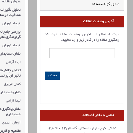
عنـوان مقـاله
صدور گواهینامه ها
تحلیل تأثیرات 
شفافیت در ساز
آخرین وضعیت مقالات
فرهاد گوران
بررسی جامع تحو
جهت استعلام از آخرین وضعیت مقاله خود، کد
گزارشگری مالی
رهگیری مقاله را در کادر زیر وارد نمایید.
فرهاد گوران
نقش حسابداری 
لیدا آرامی
تحلیل چالش‌ها
تأثیر آن بر تصم
کمال عزیزی
نقش حسابداری د
لیدا آرامی
نقش یادگیری ما
حسابداری
تماس با دفتر فصلنامه
آرمان احمدی
نشانی: کرج، بلوار باغستان، گلستان12، پلاک28،
مفاهیم و کاربر