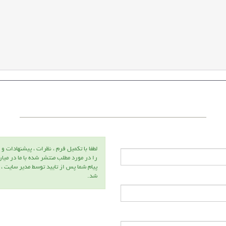
لطفا با تكميل فرم ، نظرات ، پيشنهادات و 
را در مورد مطلب منتشر شده با ما در ميا
پيام شما پس از تاييد توسط مدير سايت ،
شد.