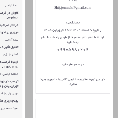
واحد 2
لیدا آرامی
Shij.journals@gmail.com
کاوش در فرصت‌
حسابرسی
پاسخگویی:
فرحناز ابراهی
از تاریخ 5 اسفند 1404 تا 15 فروردین 1405
مروری بر تحول
ارتباط با دفتر نشریه صرفا از طریق رایانامه یا پیام
لیدا آرامی
به شماره
تحلیل تأثیر دا
09905980206
کمال عزیزی
ارتباط فرصت‌ه
در پیام‌رسان‌های:
بورس تهران
عاطفه جشنی، م
در این دوره امکان پاسخگویی تلفنی یا حضوری وجود
ترامپ: در چها
ندارد.
تهران، پکن و 
مهری ولی نژاد 
بودجه‌ریزی مش
سید محمد پیرو