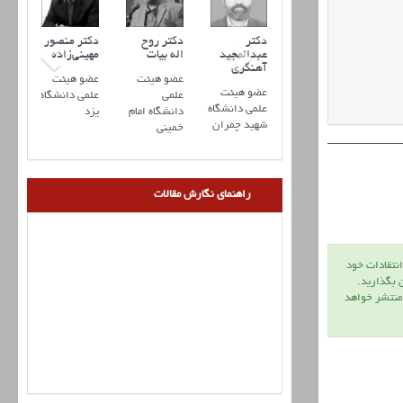
دکتر
دکتر روح
دکتر منصور
عبدالمجید
اله بیات
مهینی‌زاده
آهنگری
عضو هیئت
عضو هیئت
عضو هیئت
علمی
علمی دانشگاه
علمی دانشگاه
دانشگاه امام
یزد
شهید چمران
خمینی
راهنمای نگارش مقالات
انتقادات خود
ن بگذاريد.
 منتشر خواهد