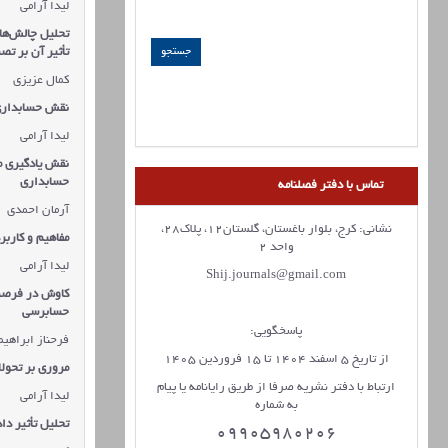
لیدا آرامی
تحلیل چالش‌ها
تأثیر آن بر تصم
کمال عزیزی
نقش حسابداری د
لیدا آرامی
نقش یادگیری ما
حسابداری
تماس با دفتر فصلنامه
آرمان احمدی
نشانی: کرج، بلوار باغستان، گلستان12، پلاک28،
مفاهیم و کاربر
واحد 2
لیدا آرامی
Shij.journals@gmail.com
کاوش در فرصت‌
حسابرسی
پاسخگویی:
فرحناز ابراهی
از تاریخ 5 اسفند 1404 تا 15 فروردین 1405
مروری بر تحول
ارتباط با دفتر نشریه صرفا از طریق رایانامه یا پیام
لیدا آرامی
به شماره
تحلیل تأثیر دا
09905980206