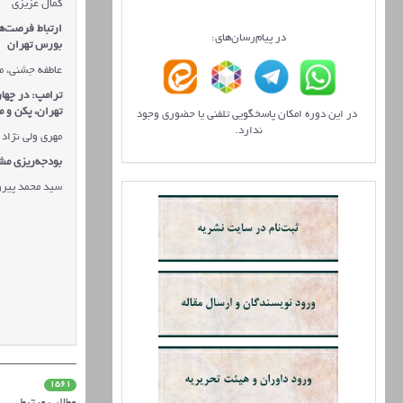
کمال عزیزی
ارتباط فرصت‌ه
در پیام‌رسان‌های:
بورس تهران
عاطفه جشنی، م
ترامپ: در چها
تهران، پکن و 
در این دوره امکان پاسخگویی تلفنی یا حضوری وجود
ندارد.
مهری ولی نژاد 
بودجه‌ریزی مش
سید محمد پیرو
1561