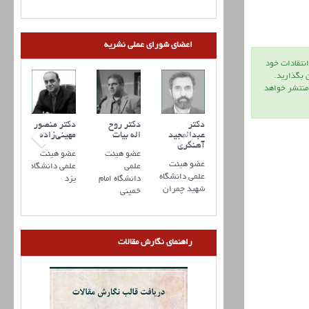
اعضای شورای عملی نشریه
انتقادات خود
ن بگذاريد.
 منتشر خواهد
دکتر علیرضا
دکتر مهدی
دکتر
دکتر روح
دکتر منصور
عرفانی
ذوالفقاری
عبدالمجید
اله بیات
مهینی‌زاده
آهنگری
عضو هیئت
عضو هیئت
عضو هیئت
عضو هیئت
عضو هیئت
علمی
علمی
علمی
علمی دانشگاه
علمی دانشگاه
دانشگاه
دانشگاه
دانشگاه امام
یزد
شهید چمران
سمنان
تربیت
خمینی
مدرس
راهنمای نگارش مقالات