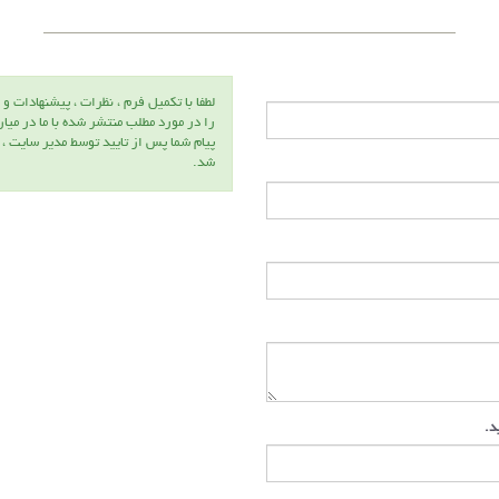
لطفا با تكميل فرم ، نظرات ، پيشنهادات و 
را در مورد مطلب منتشر شده با ما در ميا
پيام شما پس از تاييد توسط مدير سايت ،
شد.
دکتر حسین
عظیمی
عضو هیئت
علمی
دانشگاه
زنجان
ید.