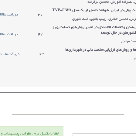
، نصراله آموزش، محسن ترکزاده
ت پولی در ایران: شواهد حاصل از یک مدل
TVP-FAVA
37
دریافت مقالا
س، محسن خضری، زینب بابایی، اسما شیری
ی شدن و تعاملات اقتصادی در تغییر روش‌های حسابداری و
 کشورهای در حال توسعه
47
دریافت مقالا
عید مؤمنی
 و روش‌های ارزیابی سلامت مالی در شهرداری‌ها
63
دریافت مقالا
ز
لطفا با تكميل فرم ، نظرات ، پيشنهادات و 