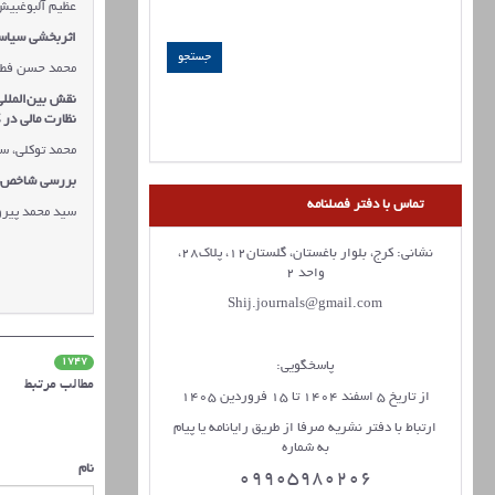
عظیم آلبوغبیش
اثربخشی سیاس
محمد حسن فطر
نقش بین
الملل
نظارت مالی در
محمد توکلی، س
بررسی شاخص‌ها
تماس با دفتر فصلنامه
سید محمد پیرو
نشانی: کرج، بلوار باغستان، گلستان12، پلاک28،
واحد 2
Shij.journals@gmail.com
1747
پاسخگویی:
مطالب مرتبط
از تاریخ 5 اسفند 1404 تا 15 فروردین 1405
ارتباط با دفتر نشریه صرفا از طریق رایانامه یا پیام
به شماره
نام
09905980206