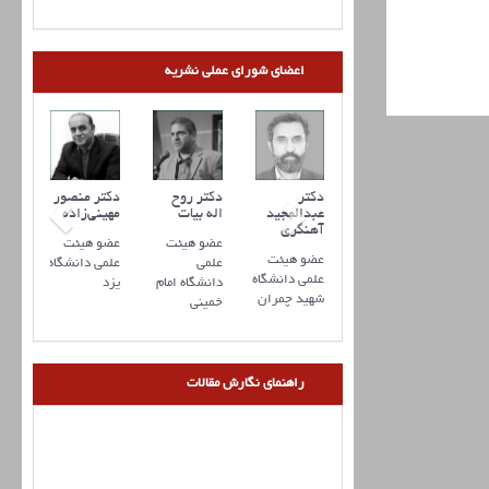
اعضای شورای عملی نشریه
کتر علیرضا
دکتر مهدی
دکتر
دکتر روح
دکتر منصور
رفانی
ذوالفقاری
عبدالمجید
اله بیات
مهینی‌زاده
آهنگری
ضو هیئت
عضو هیئت
عضو هیئت
عضو هیئت
عضو هیئت
لمی
علمی
علمی
علمی دانشگاه
علمی دانشگاه
انشگاه
دانشگاه
دانشگاه امام
یزد
شهید چمران
منان
تربیت
خمینی
مدرس
راهنمای نگارش مقالات