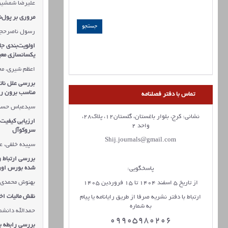
علیرضا شمشیری
مروری بر پول‌
رسول ناصرحج
اولویت
بندی جا
یکسانسازی معیا
اعظم شیری، م
بررسی علل ناتر
مناسب برون ر
تماس با دفتر فصلنامه
سیدعباس حسنی
نشانی: کرج، بلوار باغستان، گلستان12، پلاک28،
ارزیابی کیفیت
واحد 2
سروکوآل
Shij.journals@gmail.com
سپیده خلفی، ع
بررسی ارتباط و
شده بورس اورا
پاسخگویی:
بهنوش محمدی
از تاریخ 5 اسفند 1404 تا 15 فروردین 1405
نقش مالیات اخ
ارتباط با دفتر نشریه صرفا از طریق رایانامه یا پیام
به شماره
حمدالله دانشم
09905980206
بررسی رابطه 