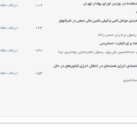
ته‌شده در بورس اوراق بهادار تهران
109
دریافت مقاله
‌بندی عوامل كمي و كيفي تامین مالی جمعی در شرکت
های
123
دریافت مقاله
 رسول برادران حسن زاده
قاضا برای کیفیت حسابرسی
137
دریافت مقاله
ی، عبدالحسین علی پور، رسول ناصرحجتی رودسری، تینا
قتصادی انرژی هسته‌ای در انتقال انرژی کشورهای در حال
153
دریافت مقاله
ما شیری