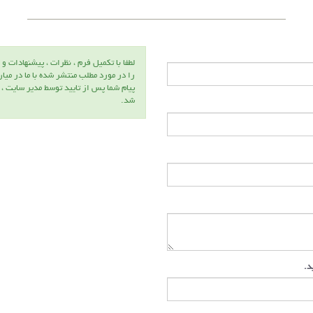
لطفا با تكميل فرم ، نظرات ، پيشنهادات و 
را در مورد مطلب منتشر شده با ما در ميا
پيام شما پس از تاييد توسط مدير سايت ،
شد.
دکتر حسین
د
عظیمی
ع
عضو هیئت
ع
علمی
ع
دانشگاه
د
زنجان
س
ید.