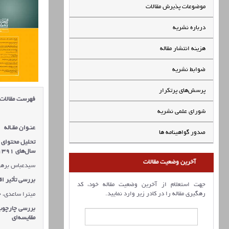
موضوعات پذیرش مقالات
درباره نشریه
هزینه انتشار مقاله
ضوابط نشریه
پرسش‌های پرتکرار
فهرست مقالات
شورای علمی نشریه
عنـوان مقـاله
صدور گواهینامه ها
تحلیل محتوای 
سال‌های 1391 تا 1401
آخرین وضعیت مقالات
سیدعباس برها
بررسی تأثیر اق
جهت استعلام از آخرین وضعیت مقاله خود، کد
رهگیری مقاله را در کادر زیر وارد نمایید.
میترا ساعدی، خ
بررسی چارچوب 
مقایسه‌ای