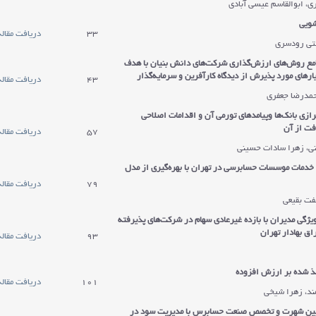
، ابوالقاسم عیسی آبادی
شویی
33
دریافت مقاله
تی رودسری
مع روش‌های ارزش‌گذاری شرکت‌های دانش بنیان با هدف
رهای مورد پذیرش از دیدگاه کارآفرین و سرمایه‌گذار
43
دریافت مقاله
حمدرضا جعفری
ازی بانک‌ها وپیامدهای تورمی آن و اقدامات اصلاحی
فت از آن
57
دریافت مقاله
، زهرا سادات حسینی
 خدمات موسسات حسابرسی در تهران با بهره‌گیری از مدل
79
دریافت مقاله
فت بقیعی
یژگی مدیران با بازده غیرعادی سهام در شرکت‌های پذیرفته
ق بهادار تهران
93
دریافت مقاله
ذ شده بر ارزش افزوده
101
دریافت مقاله
ند، زهرا شیخی
بین شهرت و تخصص صنعت حسابرس با مدیریت سود در