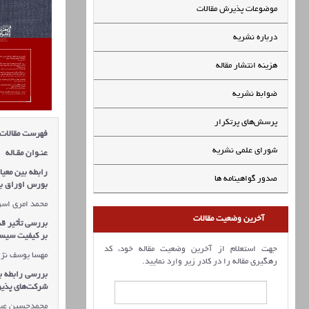
موضوعات پذیرش مقالات
درباره نشریه
هزینه انتشار مقاله
ضوابط نشریه
پرسش‌های پرتکرار
فهرست مقالات
شورای علمی نشریه
عنـوان مقـاله
رابطه بین معیا
صدور گواهینامه ها
بورس اوراق به
محمد امری اس
آخرین وضعیت مقالات
بررسی تأثیر ق
بر کیفیت سیست
جهت استعلام از آخرین وضعیت مقاله خود، کد
مهسا یوسف نژا
رهگیری مقاله را در کادر زیر وارد نمایید.
بررسی رابطه ب
شرکت‌های پذیر
محمدحسین عبدا