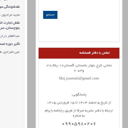
نقدشوندگی سها
مجید مرادپور، 
نقش تجارت الک
بلوچستان، سر
عبدالغفار دراز
تأثیر دوره تص
علی تامرادی، 
تماس با دفتر فصلنامه
نشانی: کرج، بلوار باغستان، گلستان12، پلاک28،
واحد 2
Shij.journals@gmail.com
پاسخگویی:
از تاریخ 5 اسفند 1404 تا 15 فروردین 1405
ارتباط با دفتر نشریه صرفا از طریق رایانامه یا پیام
به شماره
09905980206