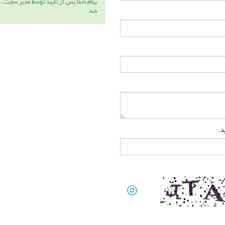
پيام شما پس از تاييد توسط مدير سايت ،
شد.
ید.