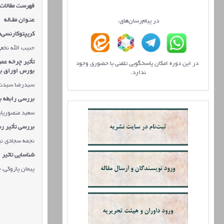
فهرست مقالات
عنـوان مقـاله
در پیام‌رسان‌های:
کریپتوکارنسی‌ه
حبیب الله نخع
تأثیر چرخه عم
در این دوره امکان پاسخگویی تلفنی یا حضوری وجود
بورس اوراق به
ندارد.
سیدرضا سیدنژا
بررسی رابطه ب
سعید منصوریان
بررسی تأثیر رس
نجمه سجادی نیا
شناسایی تاثیر ا
پیمان پازوکی، 